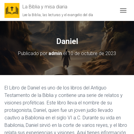
La Biblia y misa diaria
Lee la Biblia, las lecturas y el evangelio del día
CAMBI
Daniel
Publicado por
admin
el
10 de octubre de 2023
El Libro de Daniel es uno de los libros del Antiguo
Testamento de la Biblia y contiene una serie de relatos y
visiones proféticas. Este libro lleva el nombre de su
protagonista, Daniel, quien fue un joven judío llevado
cautivo a Babilonia en el siglo VI a.C. Durante su vida en
Babilonia, Daniel sirvió en la corte de varios reyes, y el libro
relata sus experiencias y visiones. Aquí tienes información