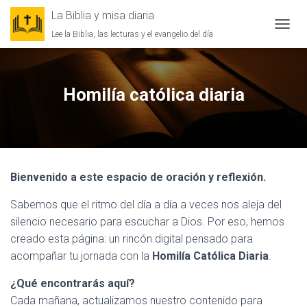
La Biblia y misa diaria
Lee la Biblia, las lecturas y el evangelio del día
CAMBI
Homilía católica diaria
Bienvenido a este espacio de oración y reflexión.
Sabemos que el ritmo del día a día a veces nos aleja del
silencio necesario para escuchar a Dios. Por eso, hemos
creado esta página: un rincón digital pensado para
acompañar tu jornada con la
Homilía Católica Diaria
.
¿Qué encontrarás aquí?
Cada mañana, actualizamos nuestro contenido para