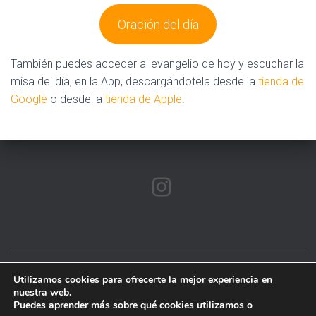
Oración del día
También puedes acceder al evangelio de hoy y escuchar la
misa del día, en la App, descargándotela desde la
tienda de
Google
o desde la
tienda de Apple
.
INSTAGRAM
Utilizamos cookies para ofrecerte la mejor experiencia en
AVISO LEGAL
POLÍTICA DE COOKIES
nuestra web.
Puedes aprender más sobre qué cookies utilizamos o