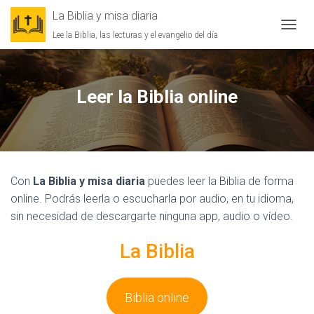
La Biblia y misa diaria
Lee la Biblia, las lecturas y el evangelio del día
CAMBI
Leer la Biblia online
Con
La Biblia y misa diaria
puedes leer la Biblia de forma
online. Podrás leerla o escucharla por audio, en tu idioma,
sin necesidad de descargarte ninguna app, audio o vídeo.
La Biblia
Biblia online