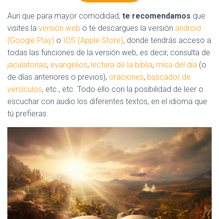
Aun que para mayor comodidad,
te recomendamos
que
visites la
versión web
o te descargues la versión
android
(Google Play)
o
IOS (Apple Store)
, donde tendrás acceso a
todas las funciones de la versión web, es decir, consulta de
jaculatorias
,
evangelios
,
lectura de la biblia
,
misa del día
(o
de días anteriores o previos),
oraciones
,
buscador de
versículos
, etc., etc. Todo ello con la posibilidad de leer o
escuchar con audio los diferentes textos, en el idioma que
tú prefieras.