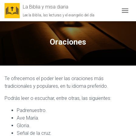
La Biblia y misa diaria
Lee la Biblia, las lecturas y el evangelio del día
CAMBI
Oraciones
Te ofrecemos el poder leer las oraciones más
tradicionales y populares, en tu idioma preferido.
Podrás leer o escuchar, entre otras, las siguientes:
Padrenuestro.
Ave María.
Gloria.
Señal de la cruz.