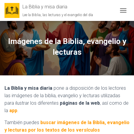
La Biblia y misa diaria
Lee la Biblia, las lecturas y el evangelio del día
CAMBI
Imágenes de la Biblia, evangelio y
lecturas
La Biblia y misa diaria
pone a disposición de los lectores
las imágenes de la biblia, evangelio y lecturas utilizadas
para ilustrar los diferentes
páginas de la web
, así como de
la
app
.
También puedes
buscar imágenes de la Biblia, evangelio
y lecturas por los textos de los versículos