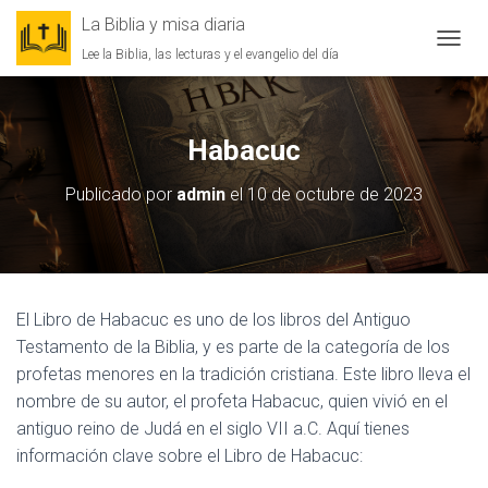
La Biblia y misa diaria
Lee la Biblia, las lecturas y el evangelio del día
CAMBI
Habacuc
Publicado por
admin
el
10 de octubre de 2023
El Libro de Habacuc es uno de los libros del Antiguo
Testamento de la Biblia, y es parte de la categoría de los
profetas menores en la tradición cristiana. Este libro lleva el
nombre de su autor, el profeta Habacuc, quien vivió en el
antiguo reino de Judá en el siglo VII a.C. Aquí tienes
información clave sobre el Libro de Habacuc: