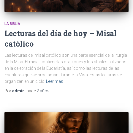
LA BIBLIA
Lecturas del día de hoy – Misal
católico
Las lecturas del misal católico son una parte esencial de la liturgia
de la Misa. El misal contiene las oraciones y los rituales utilizados
en la celebración de la Eucaristía, así como las lecturas de las
Escrituras que se proclaman durante la Misa. Estas lecturas se
organizan en un ciclo
Leer más
Por
admin
, hace
2 años