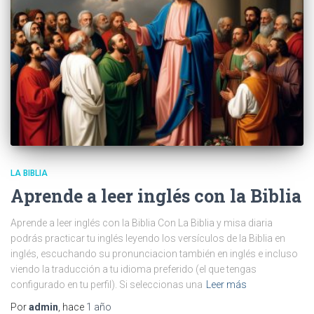
LA BIBLIA
Aprende a leer inglés con la Biblia
Aprende a leer inglés con la Biblia Con La Biblia y misa diaria
podrás practicar tu inglés leyendo los versículos de la Biblia en
inglés, escuchando su pronunciacion también en inglés e incluso
viendo la traducción a tu idioma preferido (el que tengas
configurado en tu perfil). Si seleccionas una
Leer más
Por
admin
, hace
1 año