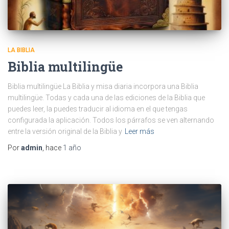
LA BIBLIA
Biblia multilingüe
Biblia multilingüe La Biblia y misa diaria incorpora una Biblia
multilingüe. Todas y cada una de las ediciones de la Biblia que
puedes leer, la puedes traducir al idioma en el que tengas
configurada la aplicación. Todos los párrafos se ven alternando
entre la versión original de la Biblia y
Leer más
Por
admin
, hace
1 año