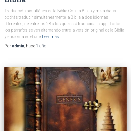
Traducción simultánea de la Biblia Con La Biblia y misa diaria
podrás traducir simultáneamente la Biblia a dos idiomas
diferentes, de entre los 28 a los que está traducida la app. Todos
los párrafos se ven alternando entre la versión original de la Biblia
y el idioma en el que
Leer más
Por
admin
, hace
1 año