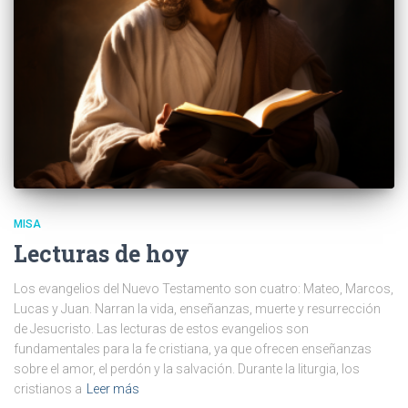
MISA
Lecturas de hoy
Los evangelios del Nuevo Testamento son cuatro: Mateo, Marcos,
Lucas y Juan. Narran la vida, enseñanzas, muerte y resurrección
de Jesucristo. Las lecturas de estos evangelios son
fundamentales para la fe cristiana, ya que ofrecen enseñanzas
sobre el amor, el perdón y la salvación. Durante la liturgia, los
cristianos a
Leer más