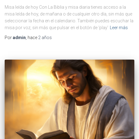
Misa leída de hoy Con La Biblia y misa diaria tienes acceso a la
misa leída de hoy, de mañana o de cualquier otro día, sin más que
seleccionar la fecha en el calendario. También puedes escuchar la
misa por voz, sin más que pulsar en el botón de ‘play’
Leer más
Por
admin
, hace
2 años