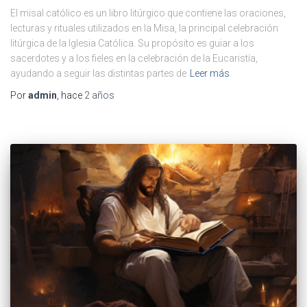
El misal católico es un libro litúrgico que contiene las oraciones,
lecturas y rituales utilizados en la Misa, la principal celebración
litúrgica de la Iglesia Católica. Su propósito es guiar a los
sacerdotes y a los fieles en la celebración de la Eucaristía,
ayudando a seguir las distintas partes de
Leer más
Por
admin
, hace
2 años