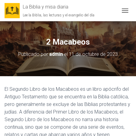
La Biblia y misa diaria
Lee la Biblia, las lecturas y el evangelio del día
CAMBI
2 Macabeos
Publicado por
admin
el
11 de octubre de 2023
El Segundo Libro de los Macabeos es un libro apócrifo del
Antiguo Testamento que se encuentra en la Biblia católica,
pero generalmente se excluye de las Biblias protestantes y
judías. A diferencia del Primer Libro de los Macabeos, el
Segundo Libro de los Macabeos no narra una historia
continua, sino que se compone de una serie de eventos,
relatos y cartas que abarcan varios años y tienen