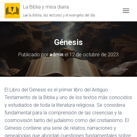
La Biblia y misa diaria
Lee la Biblia, las lecturas y el evangelio del día
CAMBI
Génesis
Publicado por
admin
el
12 de octubre de 2023
El Libro del Génesis es el primer libro del Antiguo
Testamento de la Biblia y uno de los textos más conocidos
y estudiados de toda la literatura religiosa. Se considera
fundamental para la comprensión de las creencias y la
cosmovisión tanto del judaísmo como del cristianismo. El
Génesis contiene una serie de relatos, narraciones y
genealogías que abordan cuestiones fundamentales sobre