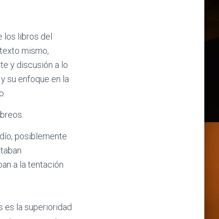
los libros del
l texto mismo,
te y discusión a lo
 y su enfoque en la
o.
ebreos:
judío, posiblemente
staban
an a la tentación
 es la superioridad