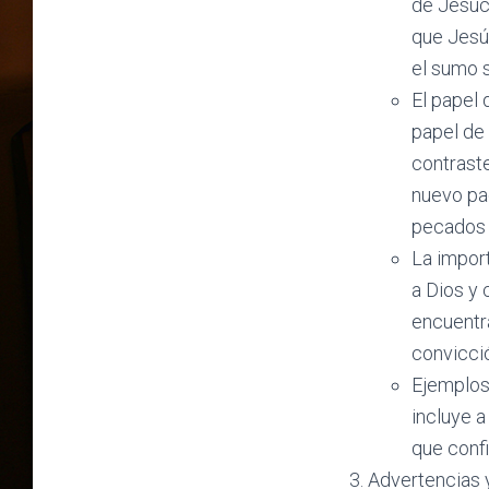
de Jesucr
que Jesús
el sumo 
El papel
papel de
contraste
nuevo pac
pecados 
La import
a Dios y 
encuentra
convicció
Ejemplos 
incluye 
que confi
Advertencias 