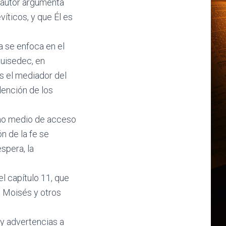
l autor argumenta
víticos, y que Él es
a se enfoca en el
uisedec, en
es el mediador del
dención de los
como medio de acceso
n de la fe se
spera, la
el capítulo 11, que
, Moisés y otros
y advertencias a