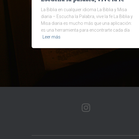
La Biblia en cualquier idioma La Biblia y Misa
diaria – Escucha la Palabra, vive la fe La Biblia y
Misa diaria es mucho más que una aplicación:
es una herramienta para encontrarte cada día
Leer más
INSTAGRAM