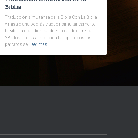
Biblia
Traducción simultánea de la Biblia Con La Biblia
y misa diaria podrás traducir simultáneamente
la Biblia a dos idiomas diferentes, de entre los
28 a los que está traducida la app. Todos los
párrafos se
Leer más