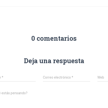
0 comentarios
Deja una respuesta
e
*
Correo electrónico
*
Web
é estás pensando?