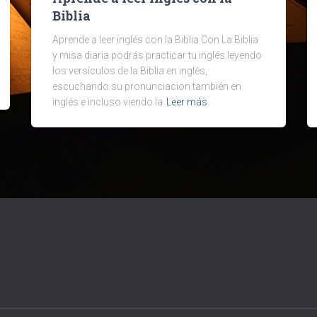
Biblia
Aprende a leer inglés con la Biblia Con La Biblia
y misa diaria podrás practicar tu inglés leyendo
los versículos de la Biblia en inglés,
escuchando su pronunciacion también en
inglés e incluso viendo la
Leer más