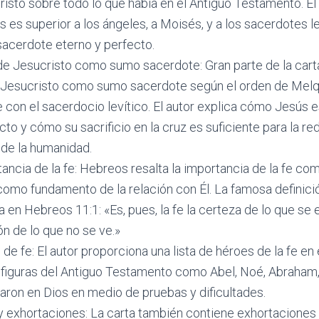
isto sobre todo lo que había en el Antiguo Testamento. E
 es superior a los ángeles, a Moisés, y a los sacerdotes le
sacerdote eterno y perfecto.
 de Jesucristo como sumo sacerdote: Gran parte de la cart
 Jesucristo como sumo sacerdote según el orden de Melq
 con el sacerdocio levítico. El autor explica cómo Jesús 
to y cómo su sacrificio en la cruz es suficiente para la re
de la humanidad.
ancia de la fe: Hebreos resalta la importancia de la fe 
como fundamento de la relación con Él. La famosa definició
 en Hebreos 11:1: «Es, pues, la fe la certeza de lo que se e
n de lo que no se ve.»
de fe: El autor proporciona una lista de héroes de la fe en 
a figuras del Antiguo Testamento como Abel, Noé, Abraham
aron en Dios en medio de pruebas y dificultades.
y exhortaciones: La carta también contiene exhortaciones 