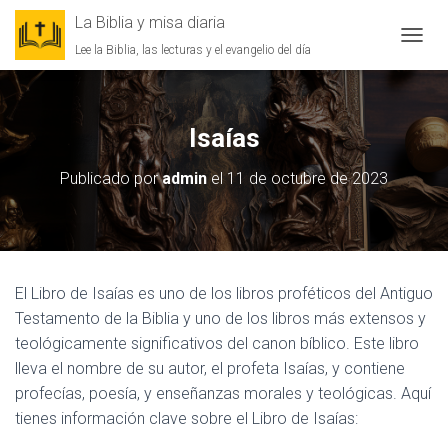
La Biblia y misa diaria
Lee la Biblia, las lecturas y el evangelio del día
CAMBI
Isaías
Publicado por
admin
el
11 de octubre de 2023
El Libro de Isaías es uno de los libros proféticos del Antiguo
Testamento de la Biblia y uno de los libros más extensos y
teológicamente significativos del canon bíblico. Este libro
lleva el nombre de su autor, el profeta Isaías, y contiene
profecías, poesía, y enseñanzas morales y teológicas. Aquí
tienes información clave sobre el Libro de Isaías: