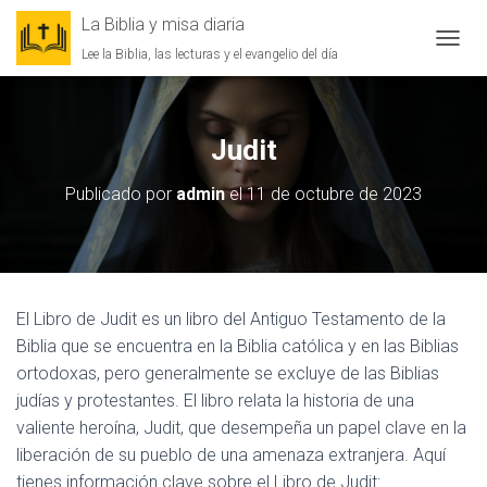
La Biblia y misa diaria
Lee la Biblia, las lecturas y el evangelio del día
CAMBI
Judit
Publicado por
admin
el
11 de octubre de 2023
El Libro de Judit es un libro del Antiguo Testamento de la
Biblia que se encuentra en la Biblia católica y en las Biblias
ortodoxas, pero generalmente se excluye de las Biblias
judías y protestantes. El libro relata la historia de una
valiente heroína, Judit, que desempeña un papel clave en la
liberación de su pueblo de una amenaza extranjera. Aquí
tienes información clave sobre el Libro de Judit: