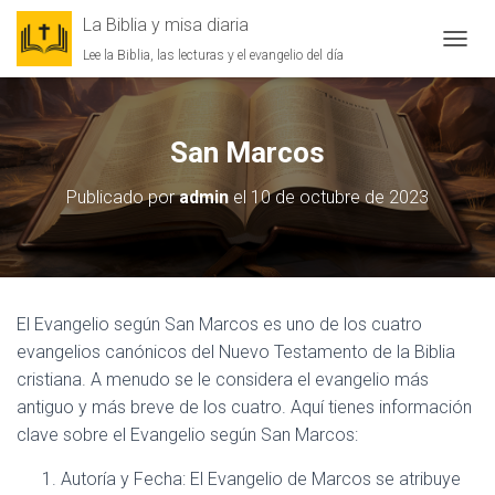
La Biblia y misa diaria
Lee la Biblia, las lecturas y el evangelio del día
CAMBI
San Marcos
Publicado por
admin
el
10 de octubre de 2023
El Evangelio según San Marcos es uno de los cuatro
evangelios canónicos del Nuevo Testamento de la Biblia
cristiana. A menudo se le considera el evangelio más
antiguo y más breve de los cuatro. Aquí tienes información
clave sobre el Evangelio según San Marcos:
Autoría y Fecha: El Evangelio de Marcos se atribuye